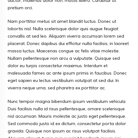
auctor, maximus dolor non, mattis libero. Curabitur ut
pretium orci.
Nam porttitor metus sit amet blandit luctus. Donec ut
lobortis nisl. Nulla scelerisque dolor quis augue feugiat
convallis at sed leo. Aliquam viverra accumsan lorem sed
placerat. Donec dapibus dui efficitur nulla facilisis, in laoreet
massa luctus. Maecenas congue ac felis vitae molestie.
Nullam pellentesque non arcu a vulputate. Quisque sed
dolor eu turpis consectetur maximus. Interdum et
malesuada fames ac ante ipsum primis in faucibus. Donec
eget sapien eu lectus vestibulum volutpat at sed dui. In
viverra neque urna, sed pharetra ex porttitor ac.
Nunc tempor magna bibendum ipsum vestibulum vehicula.
Duis facilisis nulla id risus pellentesque, ornare scelerisque
nisl accumsan. Mauris molestie ac justo eget pellentesque.
Sed commodo justo id ex dictum, consectetur porta dolor
gravida. Quisque non ipsum ac risus volutpat facilisis.