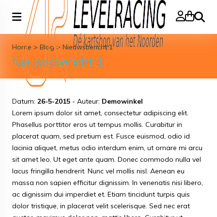
Zoeke
Home
>
Blog
>
Nieuwsbericht 1
Nieuwsbericht 1
Datum:
26-5-2015
- Auteur:
Demowinkel
Lorem ipsum dolor sit amet, consectetur adipiscing elit.
Phasellus porttitor eros ut tempus mollis. Curabitur in
placerat quam, sed pretium est. Fusce euismod, odio id
lacinia aliquet, metus odio interdum enim, ut ornare mi arcu
sit amet leo. Ut eget ante quam. Donec commodo nulla vel
lacus fringilla hendrerit. Nunc vel mollis nisl. Aenean eu
massa non sapien efficitur dignissim. In venenatis nisi libero,
ac dignissim dui imperdiet et. Etiam tincidunt turpis quis
dolor tristique, in placerat velit scelerisque. Sed nec erat