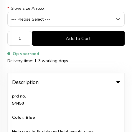
*
Glove size Arroxx
Add to Cart
Op voorraad
Delivery time: 1-3 working days
Description
prd no.
54450
Color: Blue
High quality, flexible and light weight glove