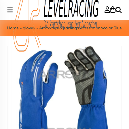
Search
Home
»
gloves
»
Arroxx Xpro Karting Gloves monocolor Blue