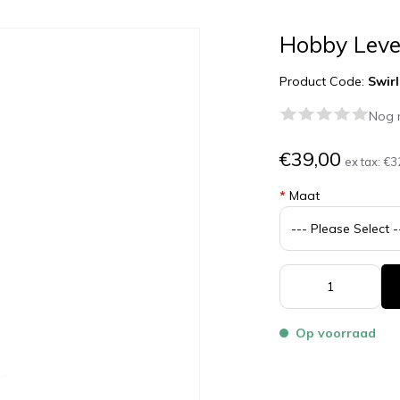
Hobby Level
Product Code:
Swirl
Nog 
€39,00
ex tax:
€3
*
Maat
Op voorraad