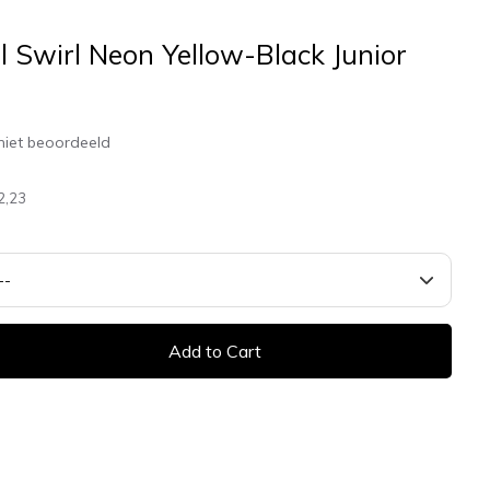
 Swirl Neon Yellow-Black Junior
niet beoordeeld
2,23
Add to Cart