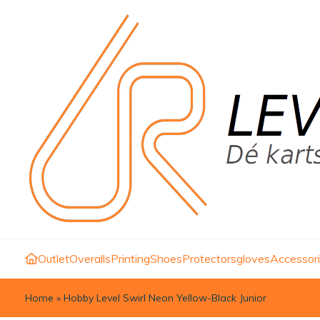
Outlet
Overalls
Printing
Shoes
Protectors
gloves
Accessor
Home
»
Hobby Level Swirl Neon Yellow-Black Junior