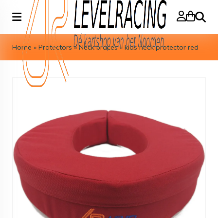
Search
Home
»
Protectors
»
Neck braces
»
kids neck protector red