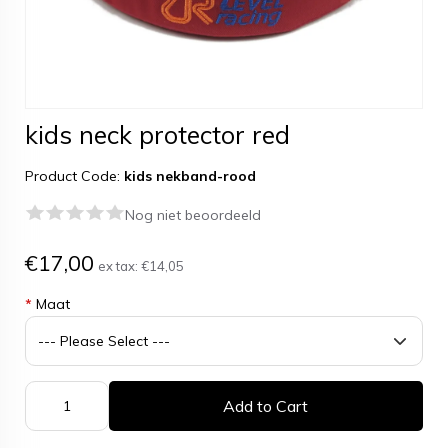
kids neck protector red
Product Code:
kids nekband-rood
Nog niet beoordeeld
€17,00
ex tax:
€14,05
*
Maat
Add to Cart