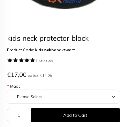
kids neck protector black
Product Code:
kids nekband-zwart
1 reviews
€17,00
ex tax:
€14,05
*
Maat
Add to Cart