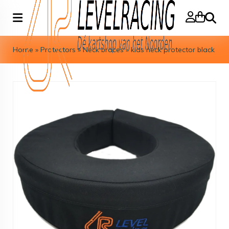
Search
Home
»
Protectors
»
Neck braces
»
kids neck protector black