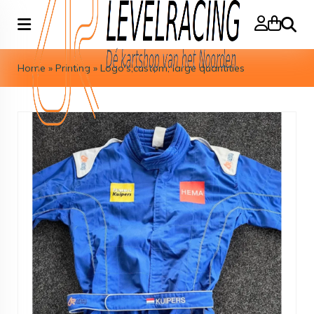
Search
Home
»
Printing
»
Logo's,custom, large quantities