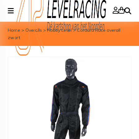
Zoeke
Home
>
Overalls
>
Hobby Level
>
Cordura Race overall
zwart